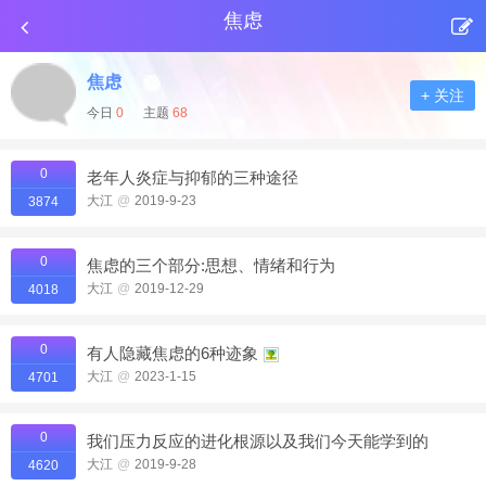
焦虑
焦虑
+ 关注
今日
0
主题
68
0
老年人炎症与抑郁的三种途径
大江
@
2019-9-23
3874
0
焦虑的三个部分:思想、情绪和行为
大江
@
2019-12-29
4018
0
有人隐藏焦虑的6种迹象
大江
@
2023-1-15
4701
0
我们压力反应的进化根源以及我们今天能学到的
大江
@
2019-9-28
4620