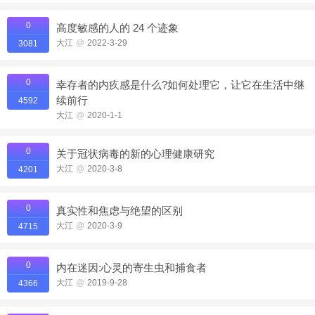
0
高度敏感的人的 24 个迹象
大江
@
2022-3-29
3081
0
幸存者的内疚感是什么?如何处理它，让它在生活中继
续前行
4592
大江
@
2020-1-1
0
关于冠状病毒的新的心理健康研究
大江
@
2020-3-8
4201
0
真实性和焦虑与绝望的区别
大江
@
2020-3-9
4715
0
内在迷因:心灵的寄生虫和捕食者
大江
@
2019-9-28
4366