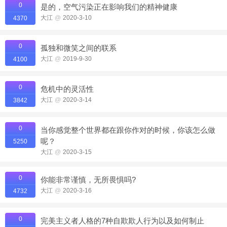
0
是的，空气污染正在影响我们的精神健康
大江
@
2020-3-10
4370
0
孤独和微笑之间的联系
大江
@
2019-9-30
4100
0
危机中的灵活性
大江
@
2020-3-14
3842
0
当你感觉整个世界都在跟你作对的时候，你该怎么做
呢？
5250
大江
@
2020-3-15
0
你能非常谨慎，无所畏惧吗?
大江
@
2020-3-16
4732
0
完美主义者人格的7种自欺欺人行为以及如何制止