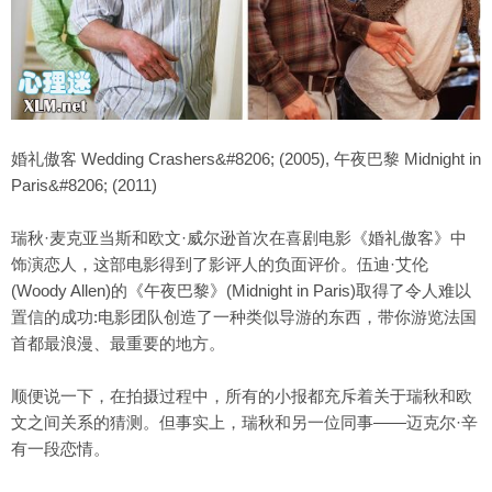
婚礼傲客 Wedding Crashers&#8206; (2005), 午夜巴黎 Midnight in
Paris&#8206; (2011)
瑞秋·麦克亚当斯和欧文·威尔逊首次在喜剧电影《婚礼傲客》中
饰演恋人，这部电影得到了
影评
人的负面评价。伍迪·艾伦
(Woody Allen)的《午夜巴黎》(Midnight in Paris)取得了令人难以
置信的成功:电影团队创造了一种类似导游的东西，带你游览法国
首都最浪漫、最重要的地方。
顺便说一下，在拍摄过程中，所有的小报都充斥着关于瑞秋和欧
文之间
关系
的猜测。但事实上，瑞秋和另一位同事——迈克尔·辛
有一段恋情。