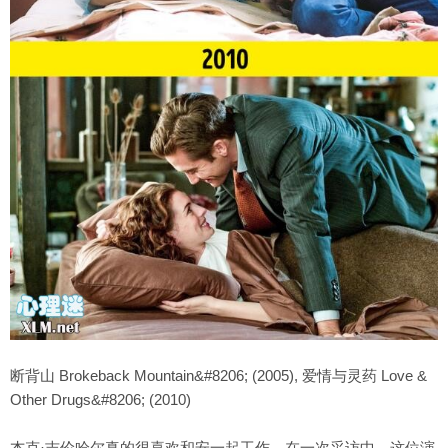
断背山 Brokeback Mountain&#8206; (2005), 爱情与灵药 Love &
Other Drugs&#8206; (2010)
杰克·吉伦哈尔真的很喜欢和安一起工作。在一次采访中，这位演