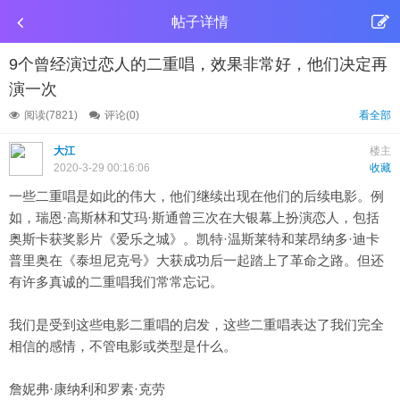
帖子详情
9个曾经演过恋人的二重唱，效果非常好，他们决定再
演一次
阅读(7821)
评论(0)
看全部
大江
楼主
2020-3-29 00:16:06
收藏
一些二重唱是如此的伟大，他们继续出现在他们的后续电影。例
如，瑞恩·高斯林和艾玛·斯通曾三次在大银幕上扮演恋人，包括
奥斯卡获奖影片《爱乐之城》。凯特·温斯莱特和莱昂纳多·迪卡
普里奥在《泰坦尼克号》大获成功后一起踏上了革命之路。但还
有许多真诚的二重唱我们常常忘记。
我们是受到这些电影二重唱的启发，这些二重唱表达了我们完全
相信的感情，不管电影或类型是什么。
詹妮弗·康纳利和罗素·克劳