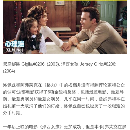
鸳鸯绑匪 Gigli&#8206; (2003), 泽西女孩 Jersey Girl&#8206;
(2004)
洛佩兹和阿弗莱克在《格力》中的搭档并没有得到评论家和公众
的认可:这部电影获得了6项金酸梅反奖，包括最差电影、最差导
演、最差男演员和最差女演员。几乎在同一时间，詹妮弗和本在
婚礼前一天取消了他们的订婚，洛佩兹自己也经历了一段艰难的
分手时期。
一年后上映的电影《泽西女孩》更加成功，但是本·阿弗莱克在屏