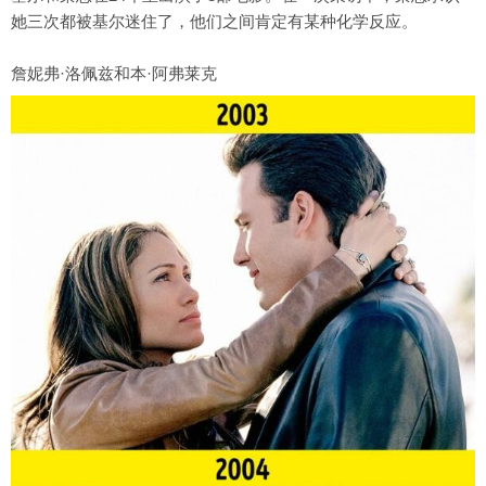
她三次都被基尔迷住了，他们之间肯定有某种化学反应。
詹妮弗·洛佩兹和本·阿弗莱克