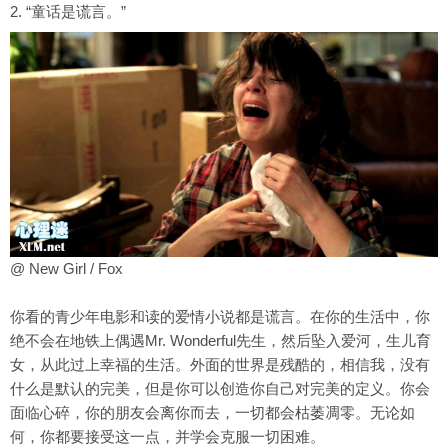
2. “童话是谎言。”
@ New Girl / Fox
你看的青少年电影和读的爱情小说都是谎言。在你的生活中，你
绝不会在地铁上偶遇Mr. Wonderful先生，然后坠入爱河，生儿育
女，从此过上
幸福
的生活。外面的世界是残酷的，相信我，没有
什么是默认的完美，但是你可以创造你自己对完美的定义。你会
面临心碎，你的朋友会离你而去，一切都会枯萎凋零。无论如
何，你都要接受这一点，并学会克服一切困难。