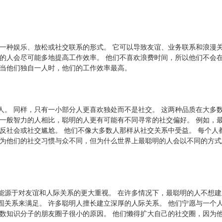
一种娱乐、放松或社交联系的形式。 它可以导致友谊、业务联系和浪漫关
商的人会尽可能多地提高工作效率。 他们不喜欢浪费时间，所以他们不会
为当他们独自一人时，他们的工作效率最高。
人。 同样，只有一小部分人更喜欢独处而不是社交。 这两种品质在大多
与一般智力的人相比，聪明的人更有可能有不同寻常的社交偏好。 例如，
反社会或社交尴尬。 他们不像大多数人那样从社交关系中受益。 每个人
认为他们的社交习惯与众不同，但为什么世界上最聪明的人会以不同的方式
能源于对友谊和人际关系的更大重视。 在许多情况下，最聪明的人不想建
固关系来满足。 许多聪明人擅长建立深厚的人际关系。 他们宁愿与一个
多数知识分子的朋友圈子很小的原因。 他们懒得扩大自己的社交圈，因为