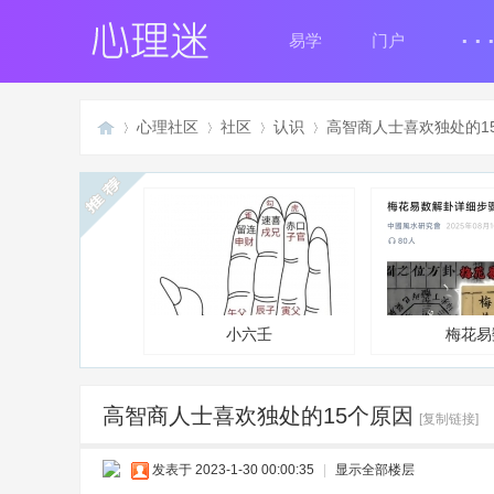
..
易学
门户
心理社区
社区
认识
高智商人士喜欢独处的1
广播台
心
»
›
›
›
小六壬
梅花易
高智商人士喜欢独处的15个原因
[复制链接]
理
发表于 2023-1-30 00:00:35
|
显示全部楼层