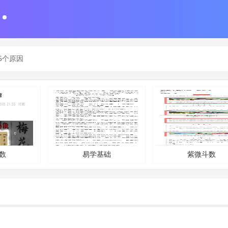
.
5个原因
数
易学基础
紫微斗数