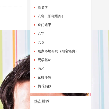
姓名学
八宅（阳宅堪舆）
奇门遁甲
八字
六爻
居家环境布局（阳宅堪舆）
易学基础
面相
紫微斗数
梅花易数
热点推荐